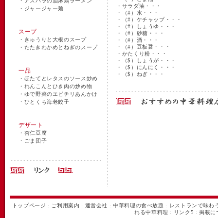
・
アスパラの油淋鶏ラーメン
・サラダ油・・・
・
ジャージャー麺
・（#）水・・・
・（#）ケチャップ・・・
・（#）しょうゆ・・・
スープ
・（#）砂糖・・・
・
きゅうりと大根のスープ
・（#）酒・・・
・（#）豆板醤・・・
・
たたきわかめとねぎのスープ
・かたくり粉・・・
・（$）しょうが・・・
・（$）にんにく・・・
一品
・（$）ねぎ・・・
・
ほたてとレタスのソース炒め
・
れんこんとひき肉の炒め物
・
ゆで野菜のエビチリあんかけ
・
ひとくち海老餃子
デザート
・
杏仁豆腐
・
ごま団子
トップページ
:
ご利用案内
:
運営会社
:
中華料理の食べ放題
:
レストランで味わ
れる中華料理
:
リンク5
:
掲載に