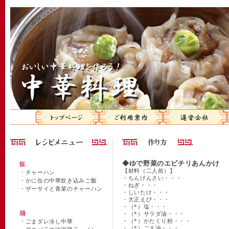
◆ゆで野菜のエビチリあんかけ
飯
【材料（二人前）】
・
チャーハン
・ちんげんさい・・・
・
かに缶の中華炊き込みご飯
・ねぎ・・・
・
ザーサイと青菜のチャーハン
・しいたけ・・・
・大正えび・・・
・（*）塩・・・
麺
・（*）サラダ油・・・
・（*）かたくり粉・・・
・
ごまダレ冷し中華
・（*）ごま油・・・